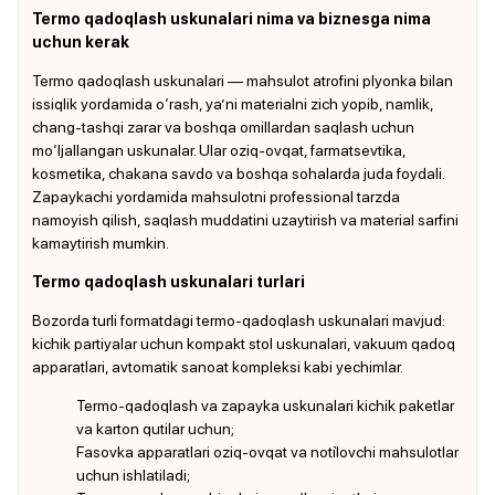
Termo qadoqlash uskunalari nima va biznesga nima
uchun kerak
Termo qadoqlash uskunalari — mahsulot atrofini plyonka bilan
issiqlik yordamida o‘rash, ya’ni materialni zich yopib, namlik,
chang-tashqi zarar va boshqa omillardan saqlash uchun
mo‘ljallangan uskunalar. Ular oziq-ovqat, farmatsevtika,
kosmetika, chakana savdo va boshqa sohalarda juda foydali.
Zapaykachi yordamida mahsulotni professional tarzda
namoyish qilish, saqlash muddatini uzaytirish va material sarfini
kamaytirish mumkin.
Termo qadoqlash uskunalari turlari
Bozorda turli formatdagi termo-qadoqlash uskunalari mavjud:
kichik partiyalar uchun kompakt stol uskunalari, vakuum qadoq
apparatlari, avtomatik sanoat kompleksi kabi yechimlar.
Termo-qadoqlash va zapayka uskunalari kichik paketlar
va karton qutilar uchun;
Fasovka apparatlari oziq-ovqat va noti̇lovchi mahsulotlar
uchun ishlatiladi;