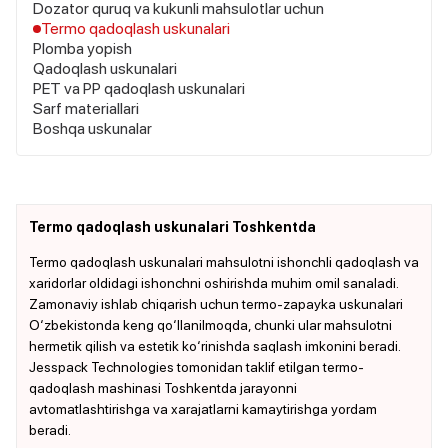
Dozator quruq va kukunli mahsulotlar uchun
Termo qadoqlash uskunalari
Plomba yopish
Qadoqlash uskunalari
PET va PP qadoqlash uskunalari
Sarf materiallari
Boshqa uskunalar
Termo qadoqlash uskunalari Toshkentda
Termo qadoqlash uskunalari mahsulotni ishonchli qadoqlash va
xaridorlar oldidagi ishonchni oshirishda muhim omil sanaladi.
Zamonaviy ishlab chiqarish uchun termo-zapayka uskunalari
O‘zbekistonda keng qo‘llanilmoqda, chunki ular mahsulotni
hermetik qilish va estetik ko‘rinishda saqlash imkonini beradi.
Jesspack Technologies tomonidan taklif etilgan termo-
qadoqlash mashinasi Toshkentda jarayonni
avtomatlashtirishga va xarajatlarni kamaytirishga yordam
beradi.