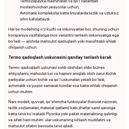
Termozapayka mashinalari va qo‘l variantlari
moslashuvchan jarayonlar uchun;
Avtomatik komplekslar katta liniyalarda tezlik va uzluksiz
ishni kafolatlaydi.
Har bir modelning o‘z kuchi va imkoniyatlari bor, shuning uchun
kompaniya vazifalariga mos variantni tanlash imkoniyatiga ega
bo‘ladi — alohida mahsulot qadoqlash yoki masshtabli ishlab
chiqarish uchun.
Termo qadoqlash uskunasini qanday tanlash kerak
Termo-qadoqlash uskunasi sotib olishdan oldin biznes
ehtiyojlarini, mahsulot turi va hajmini aniqlab olish zarur. Kichik
partiyalar uchun kichik va qo‘l uskunalari yetarli bo‘ladi,
avtomatik va yuqori samarali tizimlar esa katta ishlab chiqarish
uchun muhim.
Narx modeli, quvvati, qo‘shimcha funksiyalar (harorat nazorati,
tezlik sozlamalari, material qatlami) kabi jihatlar xarid qaroriga
katta ta’sir ko‘rsatadi. Plyonka yoki paket materialining qalinligi
va sifati ham muhim: ular uskunaning ishlash muddatini va
mahsulot sifatini bevosita ta’sir qiladi.