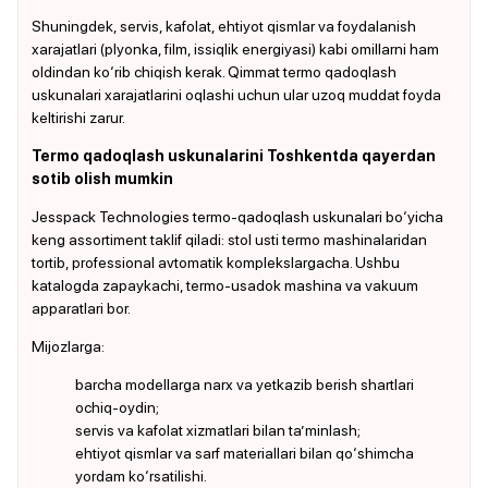
Shuningdek, servis, kafolat, ehtiyot qismlar va foydalanish
xarajatlari (plyonka, film, issiqlik energiyasi) kabi omillarni ham
oldindan ko‘rib chiqish kerak. Qimmat termo qadoqlash
uskunalari xarajatlarini oqlashi uchun ular uzoq muddat foyda
keltirishi zarur.
Termo qadoqlash uskunalarini Toshkentda qayerdan
sotib olish mumkin
Jesspack Technologies termo-qadoqlash uskunalari bo‘yicha
keng assortiment taklif qiladi: stol usti termo mashinalaridan
tortib, professional avtomatik komplekslargacha. Ushbu
katalogda zapaykachi, termo-usadok mashina va vakuum
apparatlari bor.
Mijozlarga:
barcha modellarga narx va yetkazib berish shartlari
ochiq-oydin;
servis va kafolat xizmatlari bilan ta’minlash;
ehtiyot qismlar va sarf materiallari bilan qo‘shimcha
yordam ko‘rsatilishi.