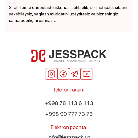
Sifatli termo qadoqlash uskunasi sotib olib, siz mahsulot sifatini
yaxshilaysiz, saqlash muddatini uzaytirasiz va biznesingiz
samaradorligini oshirasiz.
Telefon raqam:
+998 78 113 6 113
+998 99 777 73 73
Elektron pochta:
info@jesspack.uz