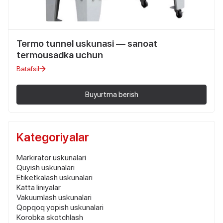
Termo tunnel uskunasi — sanoat
termousadka uchun
Batafsil
Buyurtma berish
Kategoriyalar
Markirator uskunalari
Quyish uskunalari
Etiketkalash uskunalari
Katta liniyalar
Vakuumlash uskunalari
Qopqoq yopish uskunalari
Korobka skotchlash