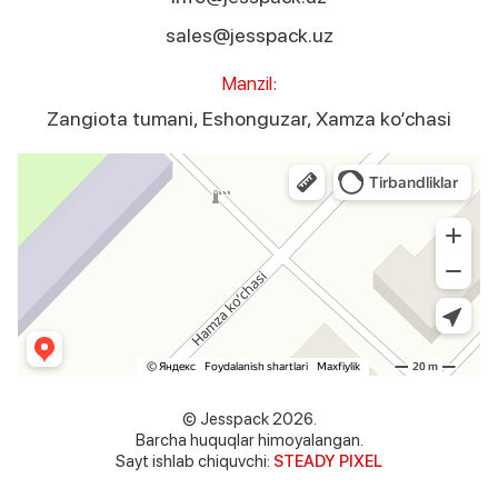
sales@jesspack.uz
Manzil:
Zangiota tumani, Eshonguzar, Xamza ko‘chasi
Jesspack
Оборудование для лёгкой промышленности в Ташкентской области
© Jesspack 2026.
Barcha huquqlar himoyalangan.
Sayt ishlab chiquvchi:
STEADY PIXEL