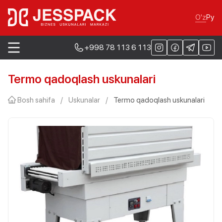
O'z
Ру
+998 78 113 6 113
Termo qadoqlash uskunalari
Bosh sahifa
/
Uskunalar
/
Termo qadoqlash uskunalari