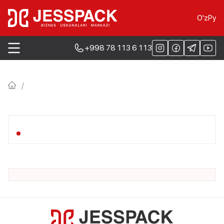
O'z
Ру
+998 78 113 6 113
/