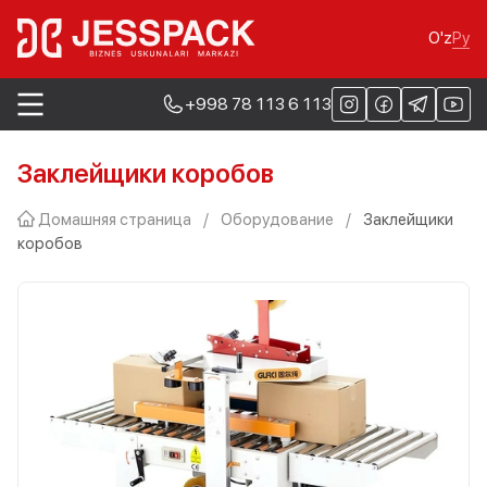
Ру
O'z
+998 78 113 6 113
Заклейщики коробов
Домашняя страница
/
Оборудование
/
Заклейщики
коробов