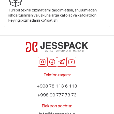
Turli xil texnik xizmatlarni taqdim etish, shu jumladan
ishga tushirish va uskunalarga kafolat va kafolatdon
keyingi xizmatlarni ko'rsatish
Telefon raqam:
+998 78 113 6 113
+998 99 777 73 73
Elektron pochta:
info@jesspack.uz