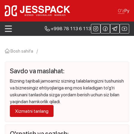
O'z
Ру
+998 78 113 6 113
Bosh sahifa
/
Savdo va maslahat:
Bizning tajribali jamoamiz sizning talablaringizni tushunish
va biznesingiz ehtiyojlariga eng mos keladigan to’g’ri
uskunani tanlashda sizga yordam berish uchun siz bilan
yaqindan hamkorlik qiladi.
Xizmatni tanlang
O'rnatish va sozlash: