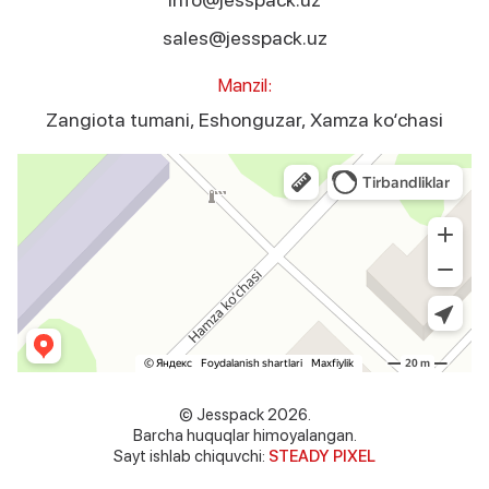
sales@jesspack.uz
Manzil:
Zangiota tumani, Eshonguzar, Xamza ko‘chasi
Jesspack
Оборудование для лёгкой промышленности в Ташкентской области
© Jesspack 2026.
Barcha huquqlar himoyalangan.
Sayt ishlab chiquvchi:
STEADY PIXEL