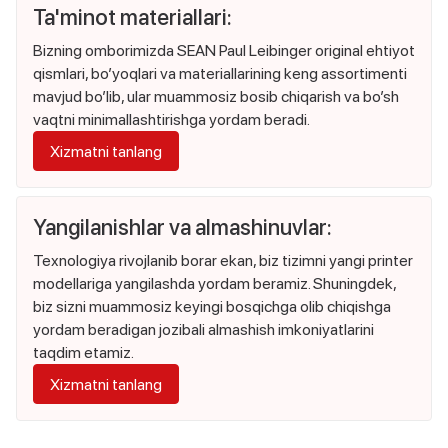
Ta'minot materiallari:
Bizning omborimizda SEAN Paul Leibinger original ehtiyot
qismlari, bo’yoqlari va materiallarining keng assortimenti
mavjud bo’lib, ular muammosiz bosib chiqarish va bo’sh
vaqtni minimallashtirishga yordam beradi.
Xizmatni tanlang
Yangilanishlar va almashinuvlar:
Texnologiya rivojlanib borar ekan, biz tizimni yangi printer
modellariga yangilashda yordam beramiz. Shuningdek,
biz sizni muammosiz keyingi bosqichga olib chiqishga
yordam beradigan jozibali almashish imkoniyatlarini
taqdim etamiz.
Xizmatni tanlang