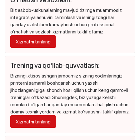
Biz asbob-uskunalarning mavjud tizimga muammosiz
integratsiyalashuvini ta’minlash va ishingizdagi har
qanday uzilishlarni kamaytirish uchun professional
o‘rnatish va sozlash xizmatlarini taklif etamiz.
Xizmatni tanlang
Trening va qo'llab-quvvatlash:
Bizning ixtisoslashgan jamoamiz sizning xodimlaringiz
printerni samarali boshqarish uchun yaxshi
jihozlanganligiga ishonch hosil qilish uchun keng qamrovli
treninglar o’tkazadi. Shuningdek, biz yuzaga kelishi
mumkin bo’lgan har qanday muammolarni hal qilish uchun
doimiy texnik yordam va xizmat ko’rsatishni taklif qilamiz.
Xizmatni tanlang