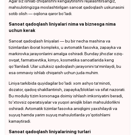
Agar siz ishlab chiqarishni kengaytirishni rejalashtirsangiz,
mahsulotingizga moslashtirilgan sanoat qadoqlash uskunasini
sotib olish — oqilona qaror bo‘ladi.
Sanoat qadoqlash liniyalari nima va biznesga nima
uchun kerak
Sanoat qadoqlash liniyalari — bu bir necha mashina va
tizimlardan iborat kompleks, u avtomatik fasovka, zapayka va
markirovka jarayonlarini amalga oshiradi. Bunday jihozlar oziq-
ovqat, farmatsevtika, kimyo, kosmetika sanoatlarida keng
qo‘llaniladi. Ular uzluksiz qadoqlash jarayonini ta’minlaydi, bu
esa ommaviy ishlab chiqarish uchun juda muhim.
Liniya tarkibida quyidagilar bo‘ladi: xom ashyo ta’minoti,
dozator, qadoq shakllantirish, zapayka/bloklari va sifat nazorati.
Bu moduliy tizim korxonaga doimiy ishlash imkoniyatini beradi,
to‘xtovsiz operatsiyalar va yuqori aniqlik bilan mahsuldorlikni
oshiradi. Avtomatik tizimlar fasovka aniqligini yaxshilaydi va
suyuq hamda yarim suyuq mahsulotlarda yo‘qotishlarni
kamaytiradi.
Sanoat qadoqlash liniyalarining turlari