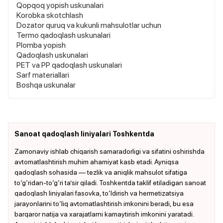
Qopqoq yopish uskunalari
Korobka skotchlash
Dozator quruq va kukunli mahsulotlar uchun
Termo qadoqlash uskunalari
Plomba yopish
Qadoqlash uskunalari
PET va PP qadoqlash uskunalari
Sarf materiallari
Boshqa uskunalar
Sanoat qadoqlash liniyalari Toshkentda
Zamonaviy ishlab chiqarish samaradorligi va sifatini oshirishda
avtomatlashtirish muhim ahamiyat kasb etadi. Ayniqsa
qadoqlash sohasida — tezlik va aniqlik mahsulot sifatiga
to‘g‘ridan-to‘g‘ri ta’sir qiladi. Toshkentda taklif etiladigan sanoat
qadoqlash liniyalari fasovka, to‘ldirish va hermetizatsiya
jarayonlarini to‘liq avtomatlashtirish imkonini beradi, bu esa
barqaror natija va xarajatlarni kamaytirish imkonini yaratadi.