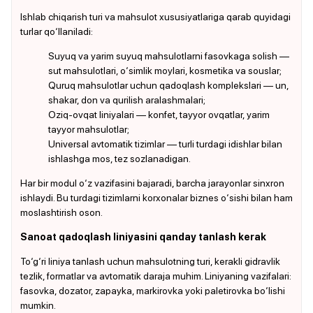
Ishlab chiqarish turi va mahsulot xususiyatlariga qarab quyidagi
turlar qo‘llaniladi:
Suyuq va yarim suyuq mahsulotlarni fasovkaga solish —
sut mahsulotlari, o‘simlik moylari, kosmetika va souslar;
Quruq mahsulotlar uchun qadoqlash komplekslari — un,
shakar, don va qurilish aralashmalari;
Oziq-ovqat liniyalari — konfet, tayyor ovqatlar, yarim
tayyor mahsulotlar;
Universal avtomatik tizimlar — turli turdagi idishlar bilan
ishlashga mos, tez sozlanadigan.
Har bir modul o‘z vazifasini bajaradi, barcha jarayonlar sinxron
ishlaydi. Bu turdagi tizimlarni korxonalar biznes o‘sishi bilan ham
moslashtirish oson.
Sanoat qadoqlash liniyasini qanday tanlash kerak
To‘g‘ri liniya tanlash uchun mahsulotning turi, kerakli gidravlik
tezlik, formatlar va avtomatik daraja muhim. Liniyaning vazifalari:
fasovka, dozator, zapayka, markirovka yoki paletirovka bo‘lishi
mumkin.