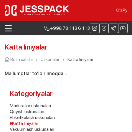
O'z
Ру
+998 78 113 6 113
Katta liniyalar
Bosh sahifa
/
Uskunalar
/
Katta liniyalar
Ma'lumotlar to'ldirilmoqda...
Kategoriyalar
Markirator uskunalari
Quyish uskunalari
Etiketkalash uskunalari
Katta liniyalar
Vakuumlash uskunalari