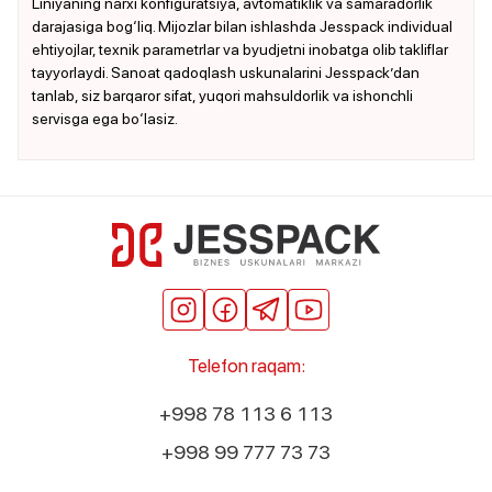
Liniyaning narxi konfiguratsiya, avtomatiklik va samaradorlik
darajasiga bog‘liq. Mijozlar bilan ishlashda Jesspack individual
ehtiyojlar, texnik parametrlar va byudjetni inobatga olib takliflar
tayyorlaydi. Sanoat qadoqlash uskunalarini Jesspack’dan
tanlab, siz barqaror sifat, yuqori mahsuldorlik va ishonchli
servisga ega bo‘lasiz.
Telefon raqam:
+998 78 113 6 113
+998 99 777 73 73