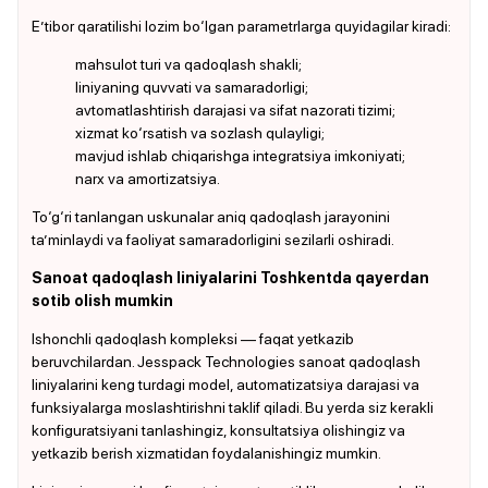
E’tibor qaratilishi lozim bo‘lgan parametrlarga quyidagilar kiradi:
mahsulot turi va qadoqlash shakli;
liniyaning quvvati va samaradorligi;
avtomatlashtirish darajasi va sifat nazorati tizimi;
xizmat ko‘rsatish va sozlash qulayligi;
mavjud ishlab chiqarishga integratsiya imkoniyati;
narx va amortizatsiya.
To‘g‘ri tanlangan uskunalar aniq qadoqlash jarayonini
ta’minlaydi va faoliyat samaradorligini sezilarli oshiradi.
Sanoat qadoqlash liniyalarini Toshkentda qayerdan
sotib olish mumkin
Ishonchli qadoqlash kompleksi — faqat yetkazib
beruvchilardan. Jesspack Technologies sanoat qadoqlash
liniyalarini keng turdagi model, automatizatsiya darajasi va
funksiyalarga moslashtirishni taklif qiladi. Bu yerda siz kerakli
konfiguratsiyani tanlashingiz, konsultatsiya olishingiz va
yetkazib berish xizmatidan foydalanishingiz mumkin.